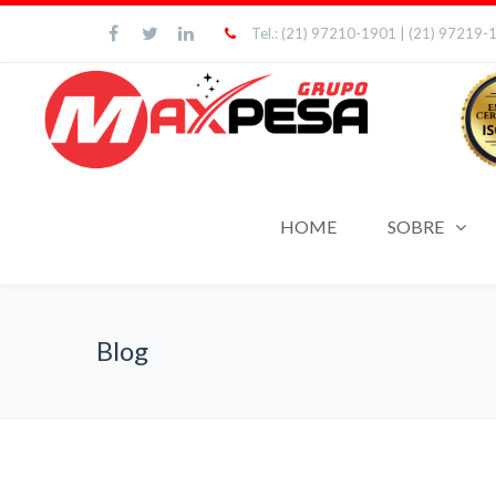
Tel.: (21) 97210-1901 | (21) 97219-
HOME
SOBRE
Blog