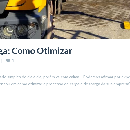
rga: Como Otimizar
0
 
|
de simples do dia a dia, porém vá com calma… Podemos afirmar por exper
ensou em como otimizar o processo de carga e descarga da sua empresa