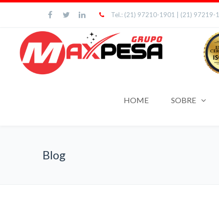
Tel.: (21) 97210-1901 | (21) 97219-
HOME
SOBRE
Blog