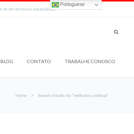
Portuguese
to de um de nossos especialistas!
BLOG
CONTATO
TRABALHE CONOSCO
Home
Search results for "melhoria contínua"