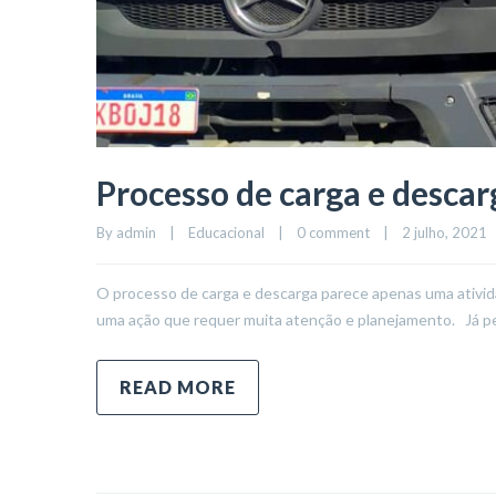
Processo de carga e desca
By 
admin
|
Educacional
|
0 comment
|
2 julho, 2021   
O processo de carga e descarga parece apenas uma ativida
uma ação que requer muita atenção e planejamento. Já p
READ MORE